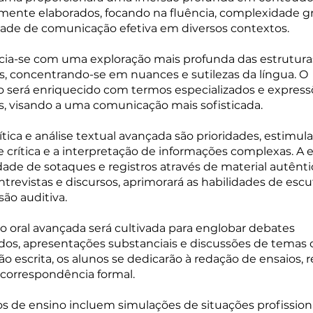
ente elaborados, focando na fluência, complexidade gr
ade de comunicação efetiva em diversos contextos.
icia-se com uma exploração mais profunda das estrutura
s, concentrando-se em nuances e sutilezas da língua. O
o será enriquecido com termos especializados e express
s, visando a uma comunicação mais sofisticada.
rítica e análise textual avançada são prioridades, estimul
 crítica e a interpretação de informações complexas. A 
ade de sotaques e registros através de material autênt
ntrevistas e discursos, aprimorará as habilidades de escu
ão auditiva.
o oral avançada será cultivada para englobar debates
os, apresentações substanciais e discussões de temas
o escrita, os alunos se dedicarão à redação de ensaios, r
 correspondência formal.
 de ensino incluem simulações de situações profission