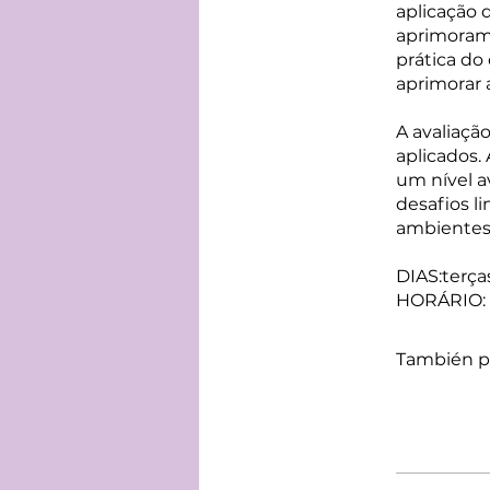
aplicação 
aprimorame
prática d
aprimorar 
A avaliaçã
aplicados.
um nível a
desafios l
ambientes
DIAS:terça
HORÁRIO: 
También pu