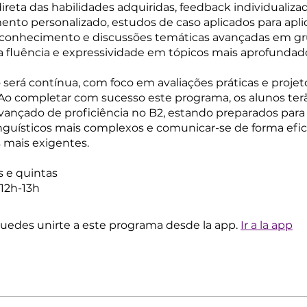
direta das habilidades adquiridas, feedback individualiza
nto personalizado, estudos de caso aplicados para apli
o conhecimento e discussões temáticas avançadas em g
a fluência e expressividade em tópicos mais aprofundad
o será contínua, com foco em avaliações práticas e projet
 Ao completar com sucesso este programa, os alunos ter
vançado de proficiência no B2, estando preparados para
inguísticos mais complexos e comunicar-se de forma efi
 mais exigentes.
s e quintas
12h-13h
edes unirte a este programa desde la app.
Ir a la app