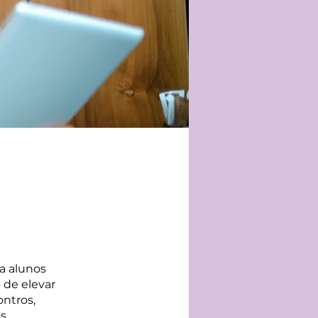
a alunos
 de elevar
ntros,
os