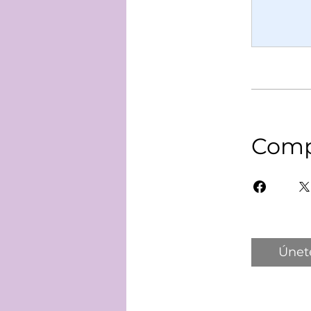
Comp
Únet