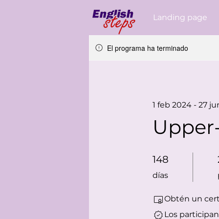
Landing page
El programa ha terminado
1 feb 2024 - 27 j
Upper-
148 días
148
días
Obtén un cert
Los participa