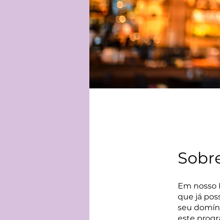
Sobr
Em nosso 
que já pos
seu domíni
este prog