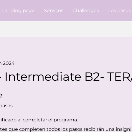
Landing page
Serviços
Challenges
Los pasos
un 2024
 Intermediate B2- TER
2 pasos
2
pasos
ificado al completar el programa.
ntes que completen todos los pasos recibirán una insig