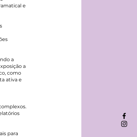
amatical e
s
ões
ando a
exposição a
ico, como
ta ativa e
 complexos.
elatórios
ais para