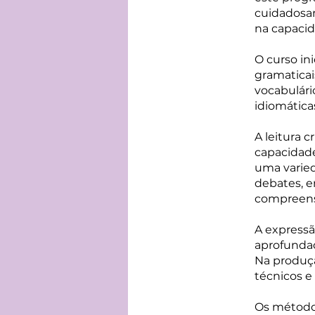
cuidadosam
na capacid
O curso in
gramaticai
vocabulári
idiomática
A leitura c
capacidade
uma varied
debates, e
compreens
A expressã
aprofundad
Na produçã
técnicos e
Os métodos