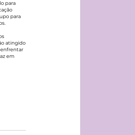
do para
cação
rupo para
os.
os
ão atingido
 enfrentar
caz em