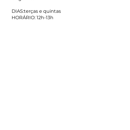
DIAS:terças e quintas
HORÁRIO: 12h-13h
Você também pode participar
desse programa pelo app
mobile.
Vá para o app
Preço
Pago
Discussão do grupo
Esse programa está
conectado a um grupo. Você