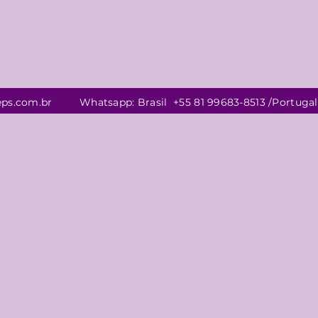
eps.com.br
Whatsapp:
Brasil +55 81 99683-8513 /P
ortugal